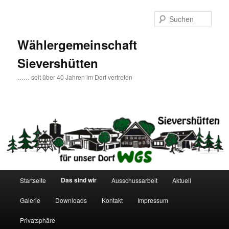
Zum
primären
Such
Inhalt
springen
Wählergemeinschaft
Sievershütten
…… seit über 40 Jahren im Dorf vertreten
Hauptmenü
Das sind wir
Startseite
Ausschussarbeit
Aktuell
Galerie
Downloads
Kontakt
Impressum
Privatsphäre